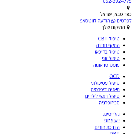
052-3924775
כפר סבא, ישראל
לפרטים
הודעה לווטסאפ
המיקום שלך
טיפול CBT
התקף חרדה
טיפול בדיכאו
טיפול זוגי
פוסט טראומה
OCD
טיפול פסיכולוגי
מאניה דיפרסיה
טיפול רגשי לילדים
סכיזופרניה
גזלייטינג
ייעוץ זוגי
הדרכת הורים
DBT