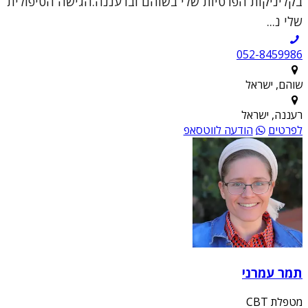
בקליניקות הפרטיות שלי בשוהם וברעננה.הגישה הטיפולית
שלי נ...
052-8459986
שוהם, ישראל
רעננה, ישראל
לפרטים
הודעה לווטסאפ
תמר עמרני
מטפלת CBT