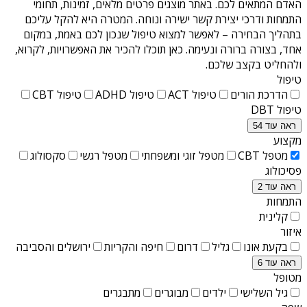
האדם המתאים לכם. באתר מוצגים פרטים מלאים, זמינות, תחומי
התמחות ודרכי יצירת קשר ישירה ונוחה. המטרה היא להקל עליכם
בתהליך הבחירה – לאפשר למצוא טיפול שנכון לכם באמת, במקום
אחד, בצורה ברורה ונעימה. כאן תוכלו להכיר את האפשרויות, לקרוא,
ולהחליט בקצב שלכם.
טיפול
הדרכת הורים
טיפול ACT
טיפול ADHD
טיפול CBT
טיפול DBT
ראה עוד 54
מקצוע
מטפל CBT
מטפל זוגי ומשפחתי
מטפל רגשי
סקסולוג
פסיכולוג
ראה עוד 2
התמחות
קלינית
איזור
בקעת אונו
גליל
דרום
חיפה והקריות
ירושלים והסביבה
ראה עוד 6
מטופל
גיל השלישי
ילדים
מבוגרים
מתבגרים