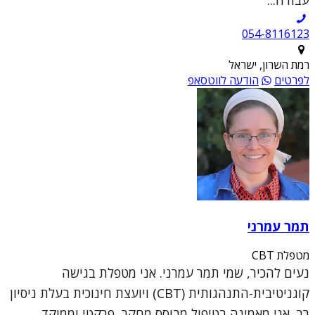
054-8116123
רמת השרון, ישראל
לפרטים
הודעה לווטסאפ
תמר עמרני
מטפלת CBT
נעים להכיר, שמי תמר עמרני. אני מטפלת בגישה
קוגניטיבית-התנהגותית (CBT) ויועצת חינוכית בעלת ניסיון
רב. אני מאמינה בטיפול מבוסס מחקר, פרקטי וממוקד,