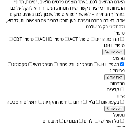
האדם המתאים לכם. באתר מוצגים פרטים מלאים, זמינות, תחומי
התמחות ודרכי יצירת קשר ישירה ונוחה. המטרה היא להקל עליכם
בתהליך הבחירה – לאפשר למצוא טיפול שנכון לכם באמת, במקום
אחד, בצורה ברורה ונעימה. כאן תוכלו להכיר את האפשרויות, לקרוא,
ולהחליט בקצב שלכם.
טיפול
הדרכת הורים
טיפול ACT
טיפול ADHD
טיפול CBT
טיפול DBT
ראה עוד 54
מקצוע
מטפל CBT
מטפל זוגי ומשפחתי
מטפל רגשי
סקסולוג
פסיכולוג
ראה עוד 2
התמחות
קלינית
איזור
בקעת אונו
גליל
דרום
חיפה והקריות
ירושלים והסביבה
ראה עוד 6
מטופל
גיל השלישי
ילדים
מבוגרים
מתבגרים