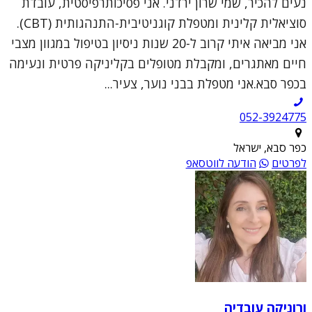
נעים להכיר, שמי שרון ירדני. אני פסיכותרפיסטית, עובדת
סוציאלית קלינית ומטפלת קוגניטיבית-התנהגותית (CBT).
אני מביאה איתי קרוב ל-20 שנות ניסיון בטיפול במגוון מצבי
חיים מאתגרים, ומקבלת מטופלים בקליניקה פרטית ונעימה
בכפר סבא.אני מטפלת בבני נוער, צעיר...
052-3924775
כפר סבא, ישראל
לפרטים
הודעה לווטסאפ
ורוניקה עובדיה