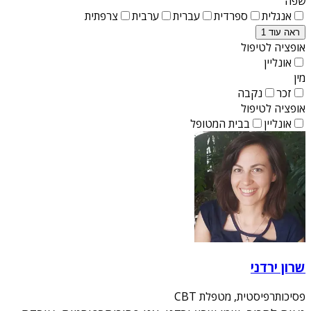
שפה
אנגלית
ספרדית
עברית
ערבית
צרפתית
ראה עוד 1
אופציה לטיפול
אונליין
מין
זכר
נקבה
אופציה לטיפול
אונליין
בבית המטופל
שרון ירדני
פסיכותרפיסטית, מטפלת CBT