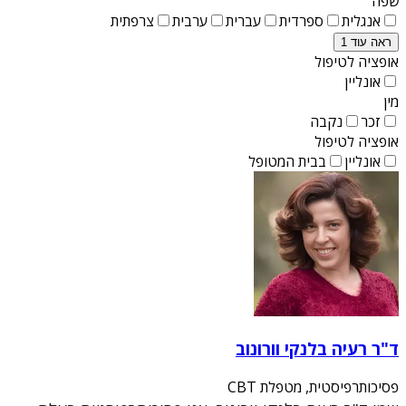
שפה
אנגלית
ספרדית
עברית
ערבית
צרפתית
ראה עוד 1
אופציה לטיפול
אונליין
מין
זכר
נקבה
אופציה לטיפול
אונליין
בבית המטופל
ד"ר רעיה בלנקי וורונוב
פסיכותרפיסטית, מטפלת CBT