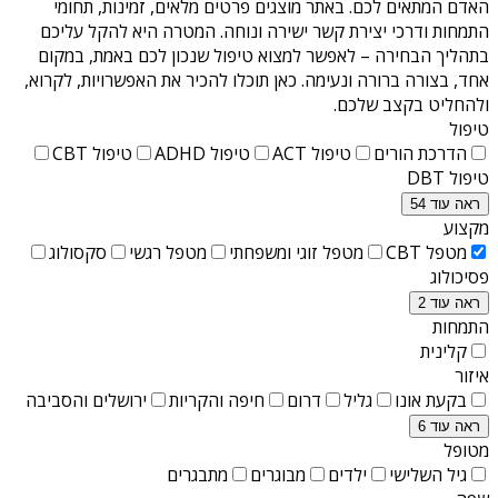
האדם המתאים לכם. באתר מוצגים פרטים מלאים, זמינות, תחומי
התמחות ודרכי יצירת קשר ישירה ונוחה. המטרה היא להקל עליכם
בתהליך הבחירה – לאפשר למצוא טיפול שנכון לכם באמת, במקום
אחד, בצורה ברורה ונעימה. כאן תוכלו להכיר את האפשרויות, לקרוא,
ולהחליט בקצב שלכם.
טיפול
הדרכת הורים
טיפול ACT
טיפול ADHD
טיפול CBT
טיפול DBT
ראה עוד 54
מקצוע
מטפל CBT
מטפל זוגי ומשפחתי
מטפל רגשי
סקסולוג
פסיכולוג
ראה עוד 2
התמחות
קלינית
איזור
בקעת אונו
גליל
דרום
חיפה והקריות
ירושלים והסביבה
ראה עוד 6
מטופל
גיל השלישי
ילדים
מבוגרים
מתבגרים