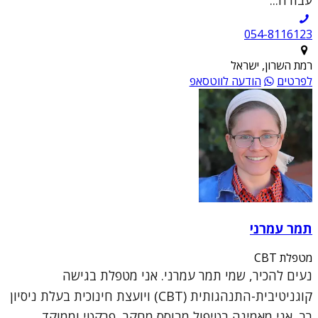
054-8116123
רמת השרון, ישראל
לפרטים
הודעה לווטסאפ
תמר עמרני
מטפלת CBT
נעים להכיר, שמי תמר עמרני. אני מטפלת בגישה
קוגניטיבית-התנהגותית (CBT) ויועצת חינוכית בעלת ניסיון
רב. אני מאמינה בטיפול מבוסס מחקר, פרקטי וממוקד,