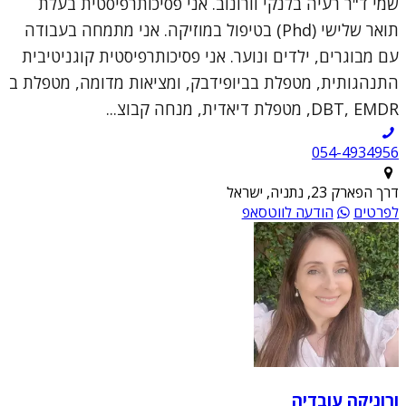
שמי ד"ר רעיה בלנקי וורונוב. אני פסיכותרפיסטית בעלת
תואר שלישי (Phd) בטיפול במוזיקה. אני מתמחה בעבודה
עם מבוגרים, ילדים ונוער. אני פסיכותרפיסטית קוגניטיבית
התנהגותית, מטפלת בביופידבק, ומציאות מדומה, מטפלת ב
DBT, EMDR, מטפלת דיאדית, מנחה קבוצ...
054-4934956
דרך הפארק 23, נתניה, ישראל
לפרטים
הודעה לווטסאפ
ורוניקה עובדיה