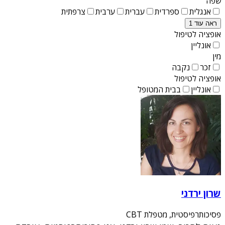
שפה
אנגלית
ספרדית
עברית
ערבית
צרפתית
ראה עוד 1
אופציה לטיפול
אונליין
מין
זכר
נקבה
אופציה לטיפול
אונליין
בבית המטופל
שרון ירדני
פסיכותרפיסטית, מטפלת CBT