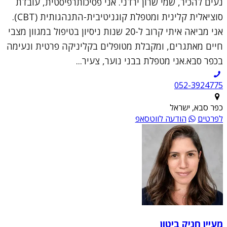
נעים להכיר, שמי שרון ירדני. אני פסיכותרפיסטית, עובדת
סוציאלית קלינית ומטפלת קוגניטיבית-התנהגותית (CBT).
אני מביאה איתי קרוב ל-20 שנות ניסיון בטיפול במגוון מצבי
חיים מאתגרים, ומקבלת מטופלים בקליניקה פרטית ונעימה
בכפר סבא.אני מטפלת בבני נוער, צעיר...
052-3924775
כפר סבא, ישראל
לפרטים
הודעה לווטסאפ
מעיין חניק ביטון