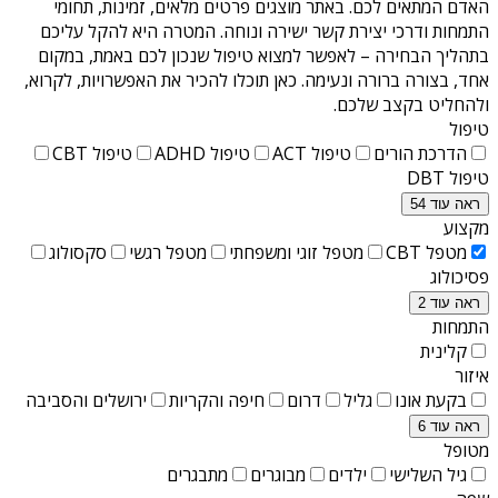
האדם המתאים לכם. באתר מוצגים פרטים מלאים, זמינות, תחומי
התמחות ודרכי יצירת קשר ישירה ונוחה. המטרה היא להקל עליכם
בתהליך הבחירה – לאפשר למצוא טיפול שנכון לכם באמת, במקום
אחד, בצורה ברורה ונעימה. כאן תוכלו להכיר את האפשרויות, לקרוא,
ולהחליט בקצב שלכם.
טיפול
הדרכת הורים
טיפול ACT
טיפול ADHD
טיפול CBT
טיפול DBT
ראה עוד 54
מקצוע
מטפל CBT
מטפל זוגי ומשפחתי
מטפל רגשי
סקסולוג
פסיכולוג
ראה עוד 2
התמחות
קלינית
איזור
בקעת אונו
גליל
דרום
חיפה והקריות
ירושלים והסביבה
ראה עוד 6
מטופל
גיל השלישי
ילדים
מבוגרים
מתבגרים