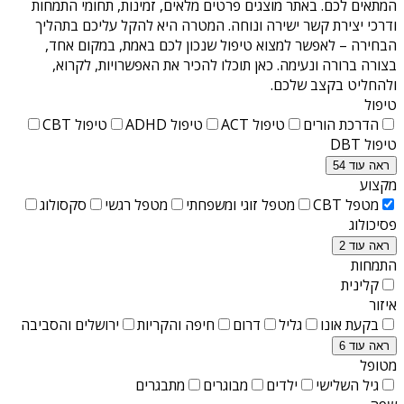
המתאים לכם. באתר מוצגים פרטים מלאים, זמינות, תחומי התמחות
ודרכי יצירת קשר ישירה ונוחה. המטרה היא להקל עליכם בתהליך
הבחירה – לאפשר למצוא טיפול שנכון לכם באמת, במקום אחד,
בצורה ברורה ונעימה. כאן תוכלו להכיר את האפשרויות, לקרוא,
ולהחליט בקצב שלכם.
טיפול
הדרכת הורים
טיפול ACT
טיפול ADHD
טיפול CBT
טיפול DBT
ראה עוד 54
מקצוע
מטפל CBT
מטפל זוגי ומשפחתי
מטפל רגשי
סקסולוג
פסיכולוג
ראה עוד 2
התמחות
קלינית
איזור
בקעת אונו
גליל
דרום
חיפה והקריות
ירושלים והסביבה
ראה עוד 6
מטופל
גיל השלישי
ילדים
מבוגרים
מתבגרים