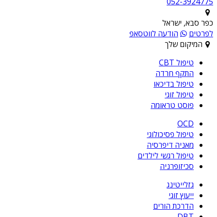
052-3924775
כפר סבא, ישראל
לפרטים
הודעה לווטסאפ
המיקום שלך
טיפול CBT
התקף חרדה
טיפול בדיכאו
טיפול זוגי
פוסט טראומה
OCD
טיפול פסיכולוגי
מאניה דיפרסיה
טיפול רגשי לילדים
סכיזופרניה
גזלייטינג
ייעוץ זוגי
הדרכת הורים
DBT