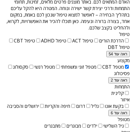
האדם המתאים לכם. באתר מוצגים פרטים מלאים, זמינות, תחומי
התמחות ודרכי יצירת קשר ישירה ונוחה. המטרה היא להקל עליכם
בתהליך הבחירה – לאפשר למצוא טיפול שנכון לכם באמת, במקום
אחד, בצורה ברורה ונעימה. כאן תוכלו להכיר את האפשרויות, לקרוא,
ולהחליט בקצב שלכם.
טיפול
הדרכת הורים
טיפול ACT
טיפול ADHD
טיפול CBT
טיפול DBT
ראה עוד 54
מקצוע
מטפל CBT
מטפל זוגי ומשפחתי
מטפל רגשי
סקסולוג
פסיכולוג
ראה עוד 2
התמחות
קלינית
איזור
בקעת אונו
גליל
דרום
חיפה והקריות
ירושלים והסביבה
ראה עוד 6
מטופל
גיל השלישי
ילדים
מבוגרים
מתבגרים