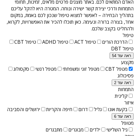
האדם המתאים לכם. באתר מוצגים פרטים מלאים, זמינות, תחומי
התמחות ודרכי יצירת קשר ישירה ונוחה. המטרה היא להקל עליכם
בתהליך הבחירה – לאפשר למצוא טיפול שנכון לכם באמת, במקום
אחד, בצורה ברורה ונעימה. כאן תוכלו להכיר את האפשרויות, לקרוא,
ולהחליט בקצב שלכם.
טיפול
הדרכת הורים
טיפול ACT
טיפול ADHD
טיפול CBT
טיפול DBT
ראה עוד 54
מקצוע
מטפל CBT
מטפל זוגי ומשפחתי
מטפל רגשי
סקסולוג
פסיכולוג
ראה עוד 2
התמחות
קלינית
איזור
בקעת אונו
גליל
דרום
חיפה והקריות
ירושלים והסביבה
ראה עוד 6
מטופל
גיל השלישי
ילדים
מבוגרים
מתבגרים