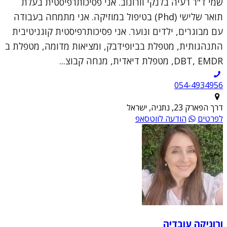
שמי ד"ר רעיה בלנקי וורונוב. אני פסיכותרפיסטית בעלת
תואר שלישי (Phd) בטיפול במוזיקה. אני מתמחה בעבודה
עם מבוגרים, ילדים ונוער. אני פסיכותרפיסטית קוגניטיבית
התנהגותית, מטפלת בביופידבק, ומציאות מדומה, מטפלת ב
DBT, EMDR, מטפלת דיאדית, מנחה קבוצ...
054-4934956
דרך הפארק 23, נתניה, ישראל
לפרטים
הודעה לווטסאפ
ורוניקה עובדיה