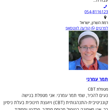
054-8116123
רמת השרון, ישראל
לפרטים
הודעה לווטסאפ
תמר עמרני
מטפלת CBT
נעים להכיר, שמי תמר עמרני. אני מטפלת בגישה
קוגניטיבית-התנהגותית (CBT) ויועצת חינוכית בעלת ניסיון
רב. אני מאמינה בטיפול מבוסס מחקר, פרקטי וממוקד,