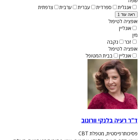
שפה
אנגלית
ספרדית
עברית
ערבית
צרפתית
ראה עוד 1
אופציה לטיפול
אונליין
מין
זכר
נקבה
אופציה לטיפול
אונליין
בבית המטופל
ד"ר רעיה בלנקי וורונוב
פסיכותרפיסטית, מטפלת CBT