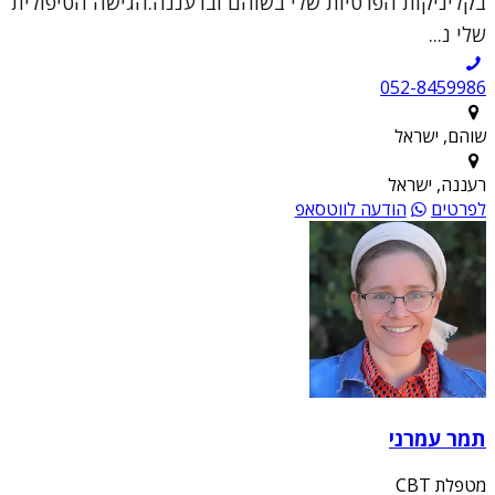
בקליניקות הפרטיות שלי בשוהם וברעננה.הגישה הטיפולית
שלי נ...
052-8459986
שוהם, ישראל
רעננה, ישראל
לפרטים
הודעה לווטסאפ
תמר עמרני
מטפלת CBT