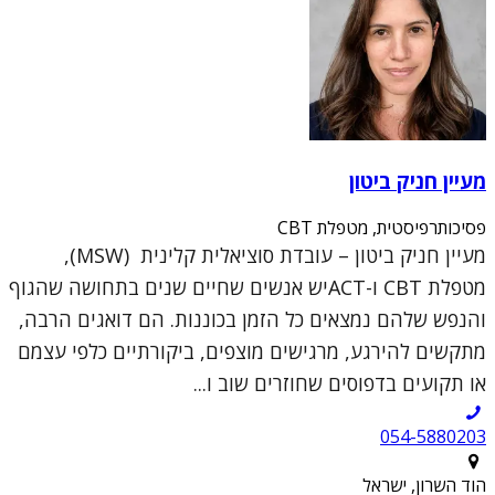
מעיין חניק ביטון
פסיכותרפיסטית, מטפלת CBT
מעיין חניק ביטון – עובדת סוציאלית קלינית (MSW),
מטפלת CBT ו-ACTיש אנשים שחיים שנים בתחושה שהגוף
והנפש שלהם נמצאים כל הזמן בכוננות. הם דואגים הרבה,
מתקשים להירגע, מרגישים מוצפים, ביקורתיים כלפי עצמם
או תקועים בדפוסים שחוזרים שוב ו...
054-5880203
הוד השרון, ישראל