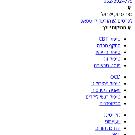
052-3924775
כפר סבא, ישראל
לפרטים
הודעה לווטסאפ
המיקום שלך
טיפול CBT
התקף חרדה
טיפול בדיכאו
טיפול זוגי
פוסט טראומה
OCD
טיפול פסיכולוגי
מאניה דיפרסיה
טיפול רגשי לילדים
סכיזופרניה
גזלייטינג
ייעוץ זוגי
הדרכת הורים
DBT