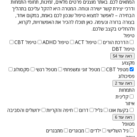
המתאים לכם. באתר מוצגים פרטים מלאים, זמינות, תחומי התמחות
ודרכי יצירת קשר ישירה ונוחה. המטרה היא להקל עליכם בתהליך
הבחירה – לאפשר למצוא טיפול שנכון לכם באמת, במקום אחד,
בצורה ברורה ונעימה. כאן תוכלו להכיר את האפשרויות, לקרוא,
ולהחליט בקצב שלכם.
טיפול
הדרכת הורים
טיפול ACT
טיפול ADHD
טיפול CBT
טיפול DBT
ראה עוד 54
מקצוע
מטפל CBT
מטפל זוגי ומשפחתי
מטפל רגשי
סקסולוג
פסיכולוג
ראה עוד 2
התמחות
קלינית
איזור
בקעת אונו
גליל
דרום
חיפה והקריות
ירושלים והסביבה
ראה עוד 6
מטופל
גיל השלישי
ילדים
מבוגרים
מתבגרים