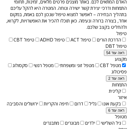
האדם המתאים לכם. באתר מוצגים פרטים מלאים, זמינות, תחומי
התמחות ודרכי יצירת קשר ישירה ונוחה. המטרה היא להקל עליכם
בתהליך הבחירה – לאפשר למצוא טיפול שנכון לכם באמת, במקום
אחד, בצורה ברורה ונעימה. כאן תוכלו להכיר את האפשרויות, לקרוא,
ולהחליט בקצב שלכם.
טיפול
הדרכת הורים
טיפול ACT
טיפול ADHD
טיפול CBT
טיפול DBT
ראה עוד 54
מקצוע
מטפל CBT
מטפל זוגי ומשפחתי
מטפל רגשי
סקסולוג
פסיכולוג
ראה עוד 2
התמחות
קלינית
איזור
בקעת אונו
גליל
דרום
חיפה והקריות
ירושלים והסביבה
ראה עוד 6
מטופל
גיל השלישי
ילדים
מבוגרים
מתבגרים