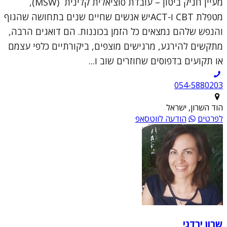
מעיין חניק ביטון – עובדת סוציאלית קלינית (MSW),
מטפלת CBT ו-ACTיש אנשים שחיים שנים בתחושה שהגוף
והנפש שלהם נמצאים כל הזמן בכוננות. הם דואגים הרבה,
מתקשים להירגע, מרגישים מוצפים, ביקורתיים כלפי עצמם
או תקועים בדפוסים שחוזרים שוב ו...
054-5880203
הוד השרון, ישראל
לפרטים
הודעה לווטסאפ
שרון ירדני