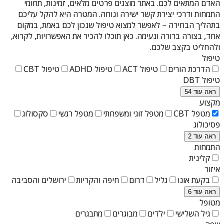
האדם המתאים לכם. באתר מוצגים פרטים מלאים, זמינות, תחומי
התמחות ודרכי יצירת קשר ישירה ונוחה. המטרה היא להקל עליכם
בתהליך הבחירה – לאפשר למצוא טיפול שנכון לכם באמת, במקום
אחד, בצורה ברורה ונעימה. כאן תוכלו להכיר את האפשרויות, לקרוא,
ולהחליט בקצב שלכם.
טיפול
הדרכת הורים
טיפול ACT
טיפול ADHD
טיפול CBT
טיפול DBT
ראה עוד 54
מקצוע
מטפל CBT
מטפל זוגי ומשפחתי
מטפל רגשי
סקסולוג
פסיכולוג
ראה עוד 2
התמחות
קלינית
איזור
בקעת אונו
גליל
דרום
חיפה והקריות
ירושלים והסביבה
ראה עוד 6
מטופל
גיל השלישי
ילדים
מבוגרים
מתבגרים