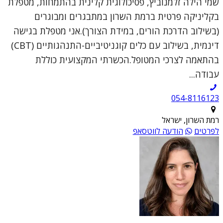
שמי הילה זלמנוביץ, פסיכולוגית קלינית בהתמחות, מטפלת
בקליניקה פרטית ברמת השרון במתבגרים ומבוגרים
(בשילוב הדרכת הורים, במידת הצורך).אני מטפלת בגישה
דינמית, בשילוב עם כלים קוגניטיביים-התנהגותיים (CBT)
בהתאמה לצרכי המטופל.הכשרתי המקצועית כוללת
עבודה...
054-8116123
רמת השרון, ישראל
לפרטים
הודעה לווטסאפ