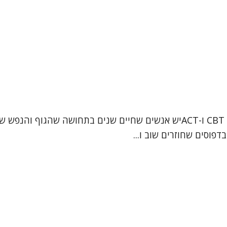
מעיין חניק ביטון – עובדת סוציאלית קלינית (MSW), מטפלת CBT ו-ACTיש אנשי
דפוסים שחוזרים שוב ו...