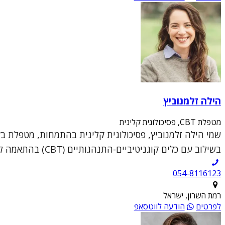
הילה זלמנוביץ
מטפלת CBT, פסיכולוגית קלינית
שמי הילה זלמנוביץ, פסיכולוגית קלינית בהתמחות, מטפלת ב
בשילוב עם כלים קוגניטיביים-התנהגותיים (CBT) בהתאמה לצרכי המטופל.הכשרתי המקצועית כוללת עבודה...
054-8116123
רמת השרון, ישראל
לפרטים
הודעה לווטסאפ