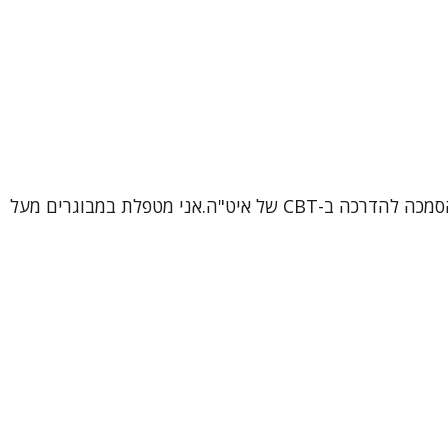
שמי ורוניקה, עובדת סוציאלית קלינית (MSW), פסיכותרפיסטית ומטפלת קוגניטיבית-התנהגותית (CBT) מוסמכת, בתהליך הסמכה להדרכה ב-CBT של איט"ה.אני מטפלת במבוגרים מעל