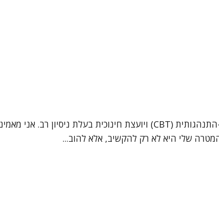
נעים להכיר, שמי תמר עמרני. אני מטפלת בגישה קוגניטיבית-התנהגותית (CBT)
טרה שלי היא לא רק להקשיב, אלא להוב...