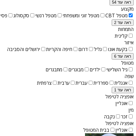
ראה עוד 54
מקצוע
מטפל CBT
מטפל זוגי ומשפחתי
מטפל רגשי
סקסולוג
פסיכ
ראה עוד 2
התמחות
קלינית
איזור
בקעת אונו
גליל
דרום
חיפה והקריות
ירושלים והסביבה
ראה עוד 6
מטופל
גיל השלישי
ילדים
מבוגרים
מתבגרים
שפה
אנגלית
ספרדית
עברית
ערבית
צרפתית
ראה עוד 1
אופציה לטיפול
אונליין
מין
זכר
נקבה
אופציה לטיפול
אונליין
בבית המטופל