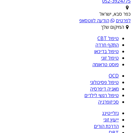
052-3924775
כפר סבא, ישראל
לפרטים
הודעה לווטסאפ
המיקום שלך
טיפול CBT
התקף חרדה
טיפול בדיכאו
טיפול זוגי
פוסט טראומה
OCD
טיפול פסיכולוגי
מאניה דיפרסיה
טיפול רגשי לילדים
סכיזופרניה
גזלייטינג
ייעוץ זוגי
הדרכת הורים
DBT