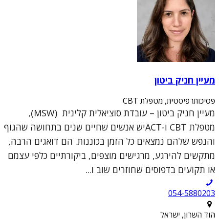
מעיין חניק ביטון
פסיכותרפיסטית, מטפלת CBT
מעיין חניק ביטון – עובדת סוציאלית קלינית (MSW),
מטפלת CBT ו-ACTיש אנשים שחיים שנים בתחושה שהגוף
והנפש שלהם נמצאים כל הזמן בכוננות. הם דואגים הרבה,
מתקשים להירגע, מרגישים מוצפים, ביקורתיים כלפי עצמם
או תקועים בדפוסים שחוזרים שוב ו...
054-5880203
הוד השרון, ישראל