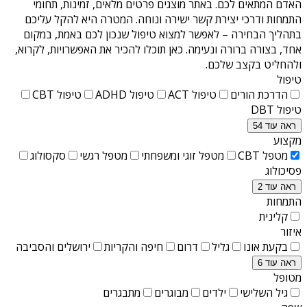
האדם המתאים לכם. באתר מוצגים פרטים מלאים, זמינות, תחומי
התמחות ודרכי יצירת קשר ישירה ונוחה. המטרה היא להקל עליכם
בתהליך הבחירה – לאפשר למצוא טיפול שנכון לכם באמת, במקום
אחד, בצורה ברורה ונעימה. כאן תוכלו להכיר את האפשרויות, לקרוא,
ולהחליט בקצב שלכם.
טיפול
הדרכת הורים
טיפול ACT
טיפול ADHD
טיפול CBT
טיפול DBT
ראה עוד 54
מקצוע
מטפל CBT
מטפל זוגי ומשפחתי
מטפל רגשי
סקסולוג
פסיכולוג
ראה עוד 2
התמחות
קלינית
איזור
בקעת אונו
גליל
דרום
חיפה והקריות
ירושלים והסביבה
ראה עוד 6
מטופל
גיל השלישי
ילדים
מבוגרים
מתבגרים