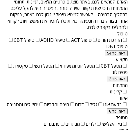
האדם המתאים לכם. באתר מוצגים פרטים מלאים, זמינות, תחומי
התמחות ודרכי יצירת קשר ישירה ונוחה. המטרה היא להקל עליכם
בתהליך הבחירה – לאפשר למצוא טיפול שנכון לכם באמת, במקום
אחד, בצורה ברורה ונעימה. כאן תוכלו להכיר את האפשרויות, לקרוא,
ולהחליט בקצב שלכם.
טיפול
הדרכת הורים
טיפול ACT
טיפול ADHD
טיפול CBT
טיפול DBT
ראה עוד 54
מקצוע
מטפל CBT
מטפל זוגי ומשפחתי
מטפל רגשי
סקסולוג
פסיכולוג
ראה עוד 2
התמחות
קלינית
איזור
בקעת אונו
גליל
דרום
חיפה והקריות
ירושלים והסביבה
ראה עוד 6
מטופל
גיל השלישי
ילדים
מבוגרים
מתבגרים