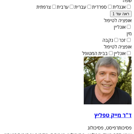
שפה
אנגלית
ספרדית
עברית
ערבית
צרפתית
ראה עוד 1
אופציה לטיפול
אונליין
מין
זכר
נקבה
אופציה לטיפול
אונליין
בבית המטופל
ד"ר מייק טפליץ
פסיכותרפיסט, פסיכולוג