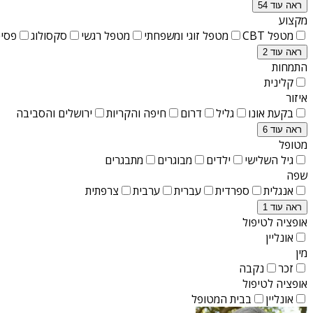
ראה עוד 54
מקצוע
מטפל CBT
מטפל זוגי ומשפחתי
מטפל רגשי
סקסולוג
פסיכ
ראה עוד 2
התמחות
קלינית
איזור
בקעת אונו
גליל
דרום
חיפה והקריות
ירושלים והסביבה
ראה עוד 6
מטופל
גיל השלישי
ילדים
מבוגרים
מתבגרים
שפה
אנגלית
ספרדית
עברית
ערבית
צרפתית
ראה עוד 1
אופציה לטיפול
אונליין
מין
זכר
נקבה
אופציה לטיפול
אונליין
בבית המטופל