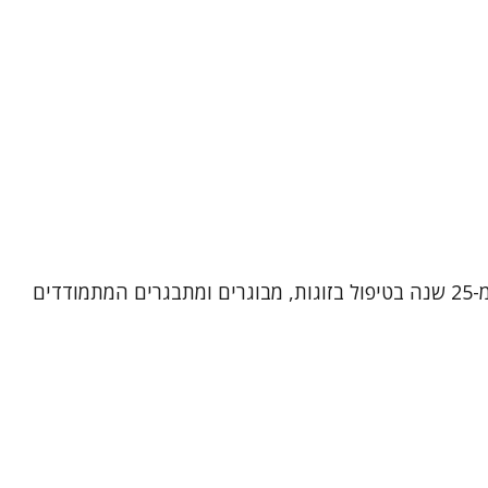
שמי אירית רן, פסיכותרפיסטית, מטפלת בתנועה ומטפלת זוגית ומשפחתית מוסמכת. אני מביאה עמי ניסיון עשיר של למעלה מ-25 שנה בטיפול בזוגות, מבוגרים ומתבגרים המתמודדים