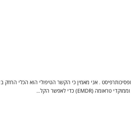
 יצחק שרעבי, עובד סוציאלי קליני (מספר רישיון: 33914) ופסיכותרפיסט . אני מאמין כי הקשר
EM) כדי לאפשר הקל...