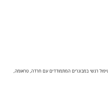
רפיסט בגישה דינאמית , מטפל מוסמך ב-EMDR ובעל ניסיון של שנים בטיפול רגשי במבוגרים המתמודדים עם חרדה, טראומה,