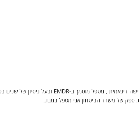
שלום, שמי אליעד יגדל, עובד סוציאלי קליני ופסיכות
. ספק של משרד הביטחון.אני מטפל במבו...