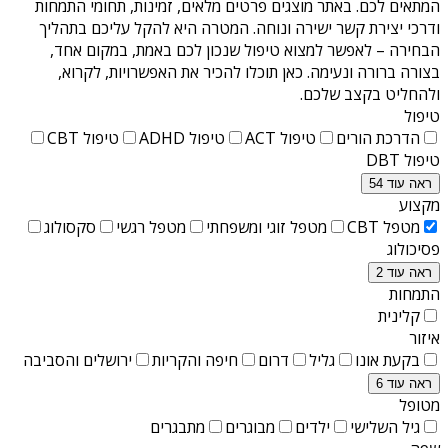
המתאים לכם. באתר מוצגים פרטים מלאים, זמינות, תחומי התמחות
ודרכי יצירת קשר ישירה ונוחה. המטרה היא להקל עליכם בתהליך
הבחירה – לאפשר למצוא טיפול שנכון לכם באמת, במקום אחד,
בצורה ברורה ונעימה. כאן תוכלו להכיר את האפשרויות, לקרוא,
ולהחליט בקצב שלכם.
טיפול
הדרכת הורים
טיפול ACT
טיפול ADHD
טיפול CBT
טיפול DBT
ראה עוד 54
מקצוע
מטפל CBT
מטפל זוגי ומשפחתי
מטפל רגשי
סקסולוג
פסיכולוג
ראה עוד 2
התמחות
קלינית
איזור
בקעת אונו
גליל
דרום
חיפה והקריות
ירושלים והסביבה
ראה עוד 6
מטופל
גיל השלישי
ילדים
מבוגרים
מתבגרים