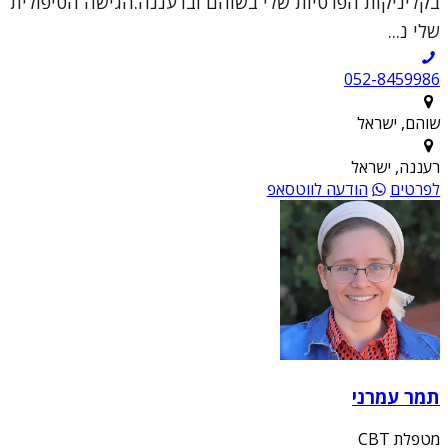
בקליניקות הפרטיות שלי בשוהם וברעננה.הגישה הטיפולית
שלי נ...
052-8459986
שוהם, ישראל
רעננה, ישראל
לפרטים
הודעה לווטסאפ
תמר עמרני
מטפלת CBT