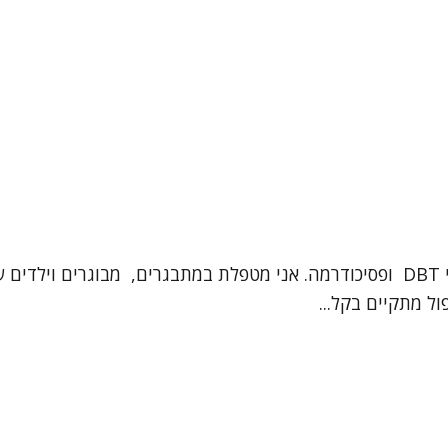
שמי אילנית בר חיים ואני פסיכותרפיסטית עם הכשרה בלימודי DBT ופסיכודרמה. אני מטפ