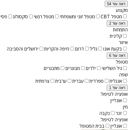
ראה עוד 54
מקצוע
מטפל CBT
מטפל זוגי ומשפחתי
מטפל רגשי
סקסולוג
פסיכ
ראה עוד 2
התמחות
קלינית
איזור
בקעת אונו
גליל
דרום
חיפה והקריות
ירושלים והסביבה
ראה עוד 6
מטופל
גיל השלישי
ילדים
מבוגרים
מתבגרים
שפה
אנגלית
ספרדית
עברית
ערבית
צרפתית
ראה עוד 1
אופציה לטיפול
אונליין
מין
זכר
נקבה
אופציה לטיפול
אונליין
בבית המטופל