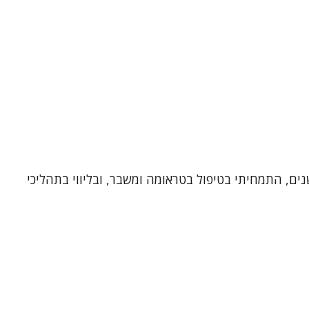
רית גולן וייס, עובדת סוציאלית קלינית ומטפלת זוגית ומינית, בעלת תוארי ראשון ושני מאוניברסיטת חיפה. במשך 25 שנים, התמחיתי בטיפול בטראומה ומשבר, ובליווי בתהליכי