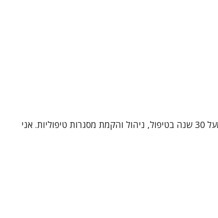
שמי ד"ר תלמה כהן, עובדת סוציאלית קלינית (MSW, Ph.D) ומטפלת זוגית ומשפחתית מוסמכת. אני בעלת ניסיון עשיר של מעל 30 שנה בטיפול, ניהול והקמת מסגרות טיפוליות. אני