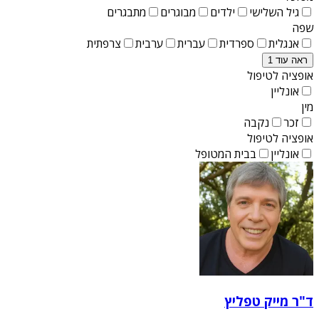
גיל השלישי
ילדים
מבוגרים
מתבגרים
שפה
אנגלית
ספרדית
עברית
ערבית
צרפתית
ראה עוד 1
אופציה לטיפול
אונליין
מין
זכר
נקבה
אופציה לטיפול
אונליין
בבית המטופל
ד"ר מייק טפליץ