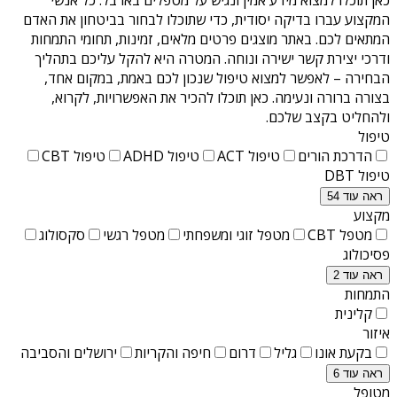
המקצוע עברו בדיקה יסודית, כדי שתוכלו לבחור בביטחון את האדם
המתאים לכם. באתר מוצגים פרטים מלאים, זמינות, תחומי התמחות
ודרכי יצירת קשר ישירה ונוחה. המטרה היא להקל עליכם בתהליך
הבחירה – לאפשר למצוא טיפול שנכון לכם באמת, במקום אחד,
בצורה ברורה ונעימה. כאן תוכלו להכיר את האפשרויות, לקרוא,
ולהחליט בקצב שלכם.
טיפול
הדרכת הורים
טיפול ACT
טיפול ADHD
טיפול CBT
טיפול DBT
ראה עוד 54
מקצוע
מטפל CBT
מטפל זוגי ומשפחתי
מטפל רגשי
סקסולוג
פסיכולוג
ראה עוד 2
התמחות
קלינית
איזור
בקעת אונו
גליל
דרום
חיפה והקריות
ירושלים והסביבה
ראה עוד 6
מטופל