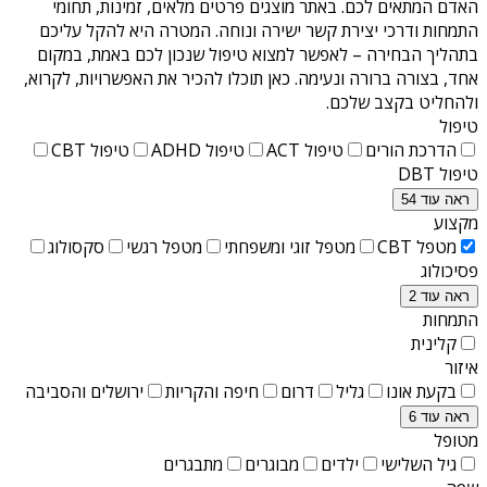
האדם המתאים לכם. באתר מוצגים פרטים מלאים, זמינות, תחומי
התמחות ודרכי יצירת קשר ישירה ונוחה. המטרה היא להקל עליכם
בתהליך הבחירה – לאפשר למצוא טיפול שנכון לכם באמת, במקום
אחד, בצורה ברורה ונעימה. כאן תוכלו להכיר את האפשרויות, לקרוא,
ולהחליט בקצב שלכם.
טיפול
הדרכת הורים
טיפול ACT
טיפול ADHD
טיפול CBT
טיפול DBT
ראה עוד 54
מקצוע
מטפל CBT
מטפל זוגי ומשפחתי
מטפל רגשי
סקסולוג
פסיכולוג
ראה עוד 2
התמחות
קלינית
איזור
בקעת אונו
גליל
דרום
חיפה והקריות
ירושלים והסביבה
ראה עוד 6
מטופל
גיל השלישי
ילדים
מבוגרים
מתבגרים