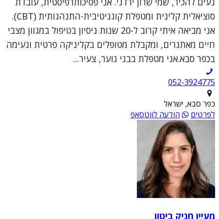
נעים להכיר, שמי שרון ירדני. אני פסיכותרפיסטית, עובדת
סוציאלית קלינית ומטפלת קוגניטיבית-התנהגותית (CBT).
אני מביאה איתי קרוב ל-20 שנות ניסיון בטיפול במגוון מצבי
חיים מאתגרים, ומקבלת מטופלים בקליניקה פרטית ונעימה
בכפר סבא.אני מטפלת בבני נוער, צעיר...
052-3924775
כפר סבא, ישראל
לפרטים
הודעה לווטסאפ
מעיין חניק ביטון