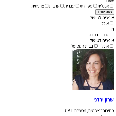
שפה
אנגלית
ספרדית
עברית
ערבית
צרפתית
ראה עוד 1
אופציה לטיפול
אונליין
מין
זכר
נקבה
אופציה לטיפול
אונליין
בבית המטופל
שרון ירדני
פסיכותרפיסטית, מטפלת CBT