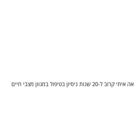
נעים להכיר, שמי שרון ירדני. אני פסיכותרפיסטית, עובדת סוציאלית קלינית ומטפלת קוגניטיבית-התנהגותית (CBT). אני מביאה איתי קרוב ל-20 שנות ניסיון בטיפול במגוון מצבי חיים