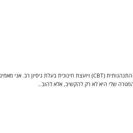
נעים להכיר, שמי תמר עמרני. אני מטפלת בגישה קוגניטיבית-התנהגותית (CBT)
טרה שלי היא לא רק להקשיב, אלא להוב...