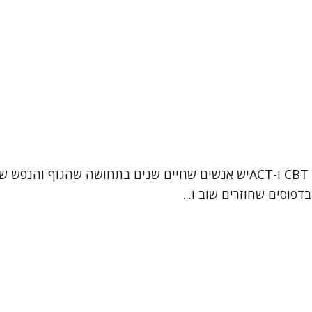
מעיין חניק ביטון – עובדת סוציאלית קלינית (MSW), מטפלת CBT ו-ACTיש אנשי
דפוסים שחוזרים שוב ו...