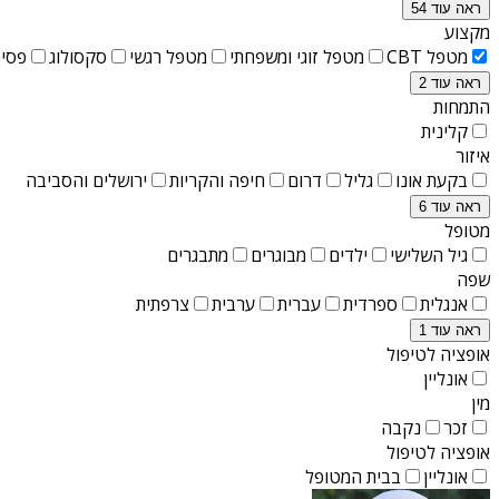
ראה עוד 54
מקצוע
מטפל CBT
מטפל זוגי ומשפחתי
מטפל רגשי
סקסולוג
פסיכ
ראה עוד 2
התמחות
קלינית
איזור
בקעת אונו
גליל
דרום
חיפה והקריות
ירושלים והסביבה
ראה עוד 6
מטופל
גיל השלישי
ילדים
מבוגרים
מתבגרים
שפה
אנגלית
ספרדית
עברית
ערבית
צרפתית
ראה עוד 1
אופציה לטיפול
אונליין
מין
זכר
נקבה
אופציה לטיפול
אונליין
בבית המטופל