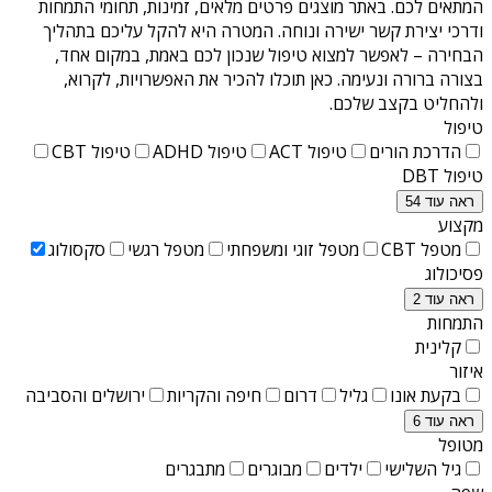
המתאים לכם. באתר מוצגים פרטים מלאים, זמינות, תחומי התמחות
ודרכי יצירת קשר ישירה ונוחה. המטרה היא להקל עליכם בתהליך
הבחירה – לאפשר למצוא טיפול שנכון לכם באמת, במקום אחד,
בצורה ברורה ונעימה. כאן תוכלו להכיר את האפשרויות, לקרוא,
ולהחליט בקצב שלכם.
טיפול
הדרכת הורים
טיפול ACT
טיפול ADHD
טיפול CBT
טיפול DBT
ראה עוד 54
מקצוע
מטפל CBT
מטפל זוגי ומשפחתי
מטפל רגשי
סקסולוג
פסיכולוג
ראה עוד 2
התמחות
קלינית
איזור
בקעת אונו
גליל
דרום
חיפה והקריות
ירושלים והסביבה
ראה עוד 6
מטופל
גיל השלישי
ילדים
מבוגרים
מתבגרים