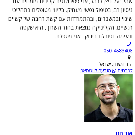
שמי, יעל ניצן כרמל, אני פסיכולוגית קלינית מומחית עם
ניסיון רב, בטיפול נפשי מעמיק, בליווי מטופלים בתהליכי
שינוי ובמשברים, ובהתמודדות עם קשת רחבה של קשיים
רגשיים. הקליניקה נמצאת בהוד השרון , היא שקטה
ונעימה, וטובלת בירוק. אני מטפלת...
050-4583408
הוד השרון, ישראל
לפרטים
הודעה לווטסאפ
אור חזן