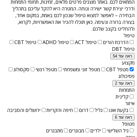
המתאים לכם. באתר מוצגים פרטים מלאים, זמינות, תחומי התמחות
ודרכי יצירת קשר ישירה ונוחה. המטרה היא להקל עליכם בתהליך
הבחירה – לאפשר למצוא טיפול שנכון לכם באמת, במקום אחד,
בצורה ברורה ונעימה. כאן תוכלו להכיר את האפשרויות, לקרוא,
ולהחליט בקצב שלכם.
טיפול
הדרכת הורים
טיפול ACT
טיפול ADHD
טיפול CBT
טיפול DBT
ראה עוד 54
מקצוע
מטפל CBT
מטפל זוגי ומשפחתי
מטפל רגשי
סקסולוג
פסיכולוג
ראה עוד 2
התמחות
קלינית
איזור
בקעת אונו
גליל
דרום
חיפה והקריות
ירושלים והסביבה
ראה עוד 6
מטופל
גיל השלישי
ילדים
מבוגרים
מתבגרים