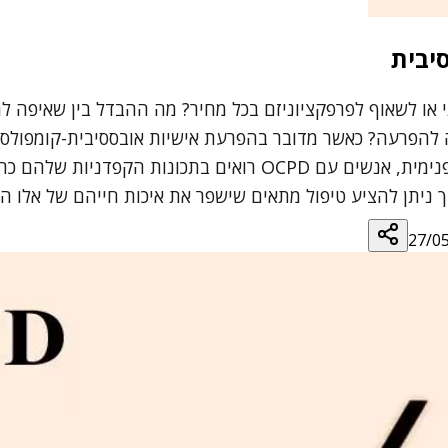
 או לשאוף לפרפקציוניזם בכל מחיר? מה ההבדל בין שאיפה ל
להפרעת חרדה כפייתית (OCD), בה הכפיות נובעות מחרדה פנימית, אנש
יך ניתן להציע טיפול מתאים שישפר את איכות חייהם של אלו 
27/0