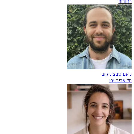
רחובות
נועם טבצ'ניקוב
תל אביב-יפו