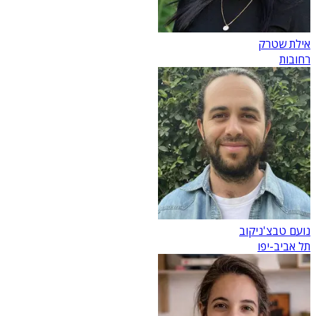
אילת שטרק
רחובות
נועם טבצ'ניקוב
תל אביב-יפו