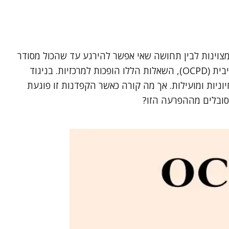
מצוינות לבין תחושה שאי אפשר להירגע עד שהכול מסודר
בדיוק כפי שצריך? ואיך אפשר לזהות את הקו הדק שבין נורמה להפרעה? כאשר מדובר בהפרעת אישיות אובססיבית-קומפולסיבית (OCPD), השאלות הללו הופכות למרכזיות. בניגוד
ים עם OCPD רואים בתכונות הקפדניות שלהם כחיוניות ומועילות. אך מה קורה כאשר הקפדנות זו פוגעת
הסובלים מההפרעה הזו?