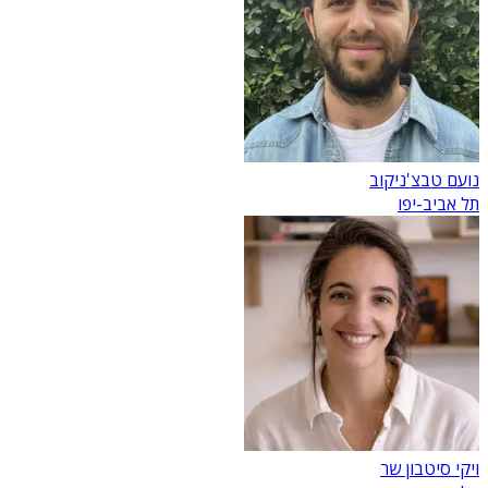
נועם טבצ'ניקוב
תל אביב-יפו
ויקי סיטבון שר