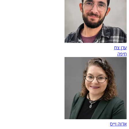
ערן צח
חיפה
אדוה וייס