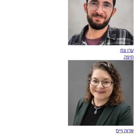
ערן צח
חיפה
אדוה וייס