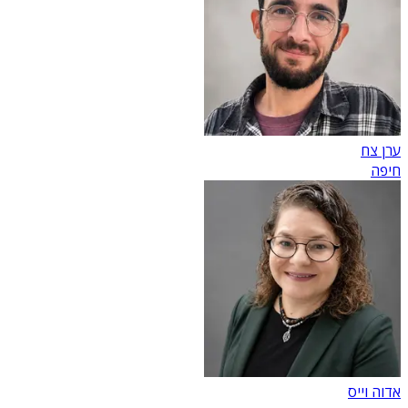
ערן צח
חיפה
אדוה וייס