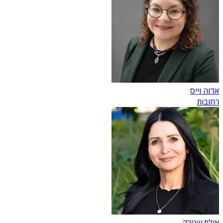
אדוה וייס
רחובות
אילת שטרק