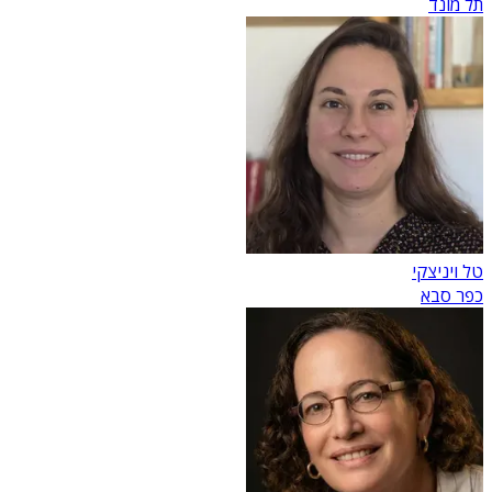
תל מונד
טל ויניצקי
כפר סבא