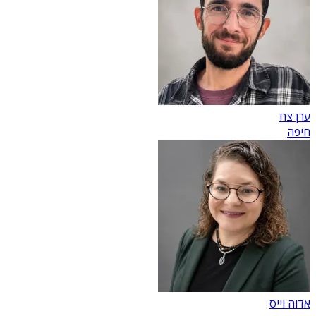
ערן צח
חיפה
אדוה וייס