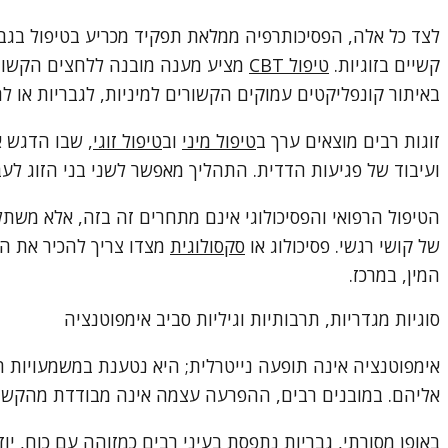
לצד כל אלה, הפסיכותרפיה ממלאת תפקיד מכריע בטיפול בגברי
קשיים בזוגיות.
טיפול CBT
מציע מענה מובנה ללחצים הקשורים 
באיתור קונפליקטים עמוקים הקשורים למיניות, לגבריות או ל
זוגות רבים מוצאים ערך ב
טיפול מיני
וב
טיפול זוגי
, שבו הדגש א
ועיבוד של פגיעות הדדית. התהליך מאפשר לשני בני הזוג לעב
הטיפול הרפואי והפסיכולוגי אינם מתחרים זה בזה, אלא משתל
של קושי רגשי. פסיכולוג או
סקסולוגית
מצדו צריך להכיר את הג
המין, במרכז.
סוגיות מגדריות, תרבותיות וגיליות סביב אימפוטנציה
אימפוטנציה אינה תופעה נייטרלית; היא נטענת במשמעויות ת
אליהם. במובנים רבים, ההפרעה עצמה אינה מבודדת מהקשריה
באופן מסורתי, גבריות נתפסת בעיני רבים כמזוהה עם כוח, י