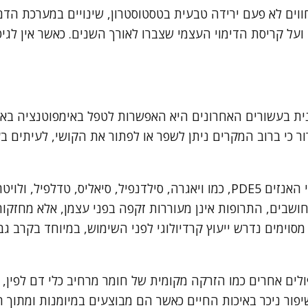
וים לא פעם ירידה טבעית בטסטוסטרון, שינויים במערכת הדם
על קריסת הדימוי העצמי שצברו לאורך השנים. כאשר אין לגיט
ת בעשורים האחרונים היא האפשרות לטפל באימפוטנציה באמ
ור כי ברוב המקרים ניתן לשפר או לפתור את הקושי, לעיתים ב
הקו הראשון של הטיפול הרפואי כולל תרופות ממשפחת מעכבי האנזים PDE5, כמו וי
חושבים, התרופות אינן מעוררות זקפה בפני עצמן, אלא מחזקות 
 מסוימים נדרש ייעוץ קרדיולוגי לפני השימוש, במיוחד בקרב
יפולים אחרים כמו הזרקה מקומית של חומר מרחיב כלי דם לפין
יפור ניכר באיכות החיים כאשר הם מבוצעים במיומנות ומתוך 