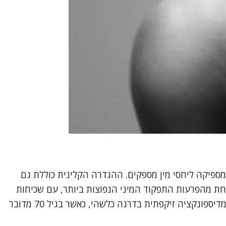
ספיקה ליחסי מין מספקים. ההגדרה הקלינית כוללת גם
אחת מהפרעות התפקוד המיני הנפוצות ביותר, עם שכיחות
שהולכת ועולה עם הגיל אך קיימת גם בגילאים צעירים. לפי מחקרים מהשנים האחרונות, כ 15% מהגברים בגיל 40 סובלים מדיספונקציה זיקפתית בדרגה כלשהי, כאשר בגיל 70 מדובר