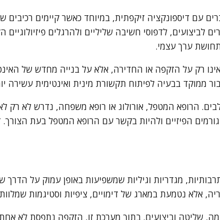
ם עם דיספונקציה זיקפתית, במיוחד כאשר קיימים רכיבים של ח
לביצועים, לדפוסי חשיבה שליליים ולהרגלים פיזיולוגיים הקש
תחושת ערך עצמי.
ינו רק על הזקפה או החדירה, אלא על בנייה מחדש של האינטי
ור ממוקד בבעיה לפיתוח תקשורת מינית ואינטימית עשירה יות
בים. הרופא המטפל, אורולוג או רופא משפחה, נדרש לא רק לאב
ורמים הפיזיים ולהיות בקשר עם הרופא המטפל בעת הצורך. זה
רבותיות, מגדריות וגיליות שמשפיעות באופן עמוק על הדרך 
, אלא נטמעת במארג של דימויים, ציפיות וסטיגמות שמלוות 
וזמה, שליטה וביצועים. בתוך מערכת זו, הזקפה נתפסת לא אחת