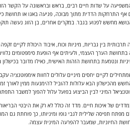
ה המשפיעה על שדות חיים רבים, בראש ובראשונה על הקשר הזו
ם אף התרחקות הדדית מתוך מבוכה, פגיעה באגו או תחושת כי
הנושא מחשש לפגוע בגבר. במקרים אחרים, בן הזוג נעשה תוק
ה תרבותית בין גבריות, מיניות וכוח, איבוד היכולת לקיים ז
תחושת הערך העצמי, ולעיתים אף הופעת סימפטומים נלווים כמ
ות ונטמעת בתחושת הזהות האישית, כאילו מדובר בכישלון מ
תחילים לקיים יחסים מיניים עלולים לחוות אימפוטנציה עקב ל
שש מהכישלון הבא עלולות להוביל להימנעות ממין לאורך זמן
וטנציאל המיני לבין הביצוע בפועל עלול להפוך למשבר התפת
מדדים של איכות חיים. מדד זה כולל לא רק את היבטי הבריאו
מפתח תפיסה שלילית לגבי גופו ומיניותו, כך פוחתת גם המוט
ושת החיוניות, שמעבר להפרעה המינית עצמה.