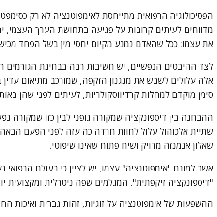
הפסיכולוגיה הרפואית מתייחסת לאימפוטנציה לא רק כסימפטום
מדווחים לעיתים קרובות על פגיעה בתחושת הערך העצמי, ירי
את עצמו: ככל שהאדם נמנע מקיום יחסי מין בשל הפחד מכיש
לצד ההיבטים הנפשיים, יש חשיבות רבה בבחינת הגורמים הפיזי
אלה עלולים לשבש את מנגנון הזקפה, שמורכב מתיאום עדין ב
סימן מוקדם למחלות קרדיווסקולריות, לעיתים לפני שהן באות ל
ההבחנה בין דיספונקציה שמקורה גופני לבין כזו שמקורה נפש
שתיית אלכוהול עלול לחוות חרדה כה עזה לפני הפעם הבאה, ע
שאלון אנמנזה מדויק ושיח פתוח שאינו שיפוטי.
אשר למונח "אימפוטנציה" עצמו, יש לציין כי בעולם הרפואי
"דיספונקציה זיקפתית", המגלמים שפה ניטרלית ומקצועית יו
ההשפעות של אימפוטנציה על זוגיות, זהות גברית ואיכות החי