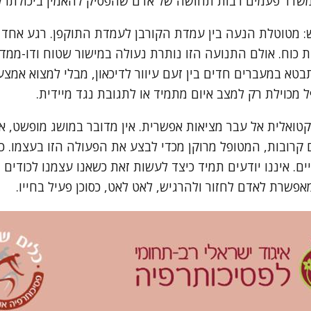
 משדר פעמים רבות תחושה של אדם שהפסיק להאמין ביכולתו ל
: מטוטלת הנעה בין עמדת הקורבן לעמדת התוקפן. רגע אחד ה
 כוח. אולם התנועה הזו נותרת נעולה במישור שטוח ודו-ממד
 במעברים חדים בין זעם עיוור לדיכאון, מבלי למצוא אמצע 
וילת רק למצב איום מתמיד או לתגובת נגד מיידית.
לית אל עבר מציאות אפשרית. אין מדובר במושג מופשט, אלא 
תים קרובות, המטופל מרוקן מכדי לבצע את הפעולה הזו בעצמו.
. איננו יודעים תמיד כיצד לעשות זאת כשאנו עצמנו לכודים
פשרת לאדם לחזור ולהרגיש, לאט לאט, כסוכן פעיל בחייו.