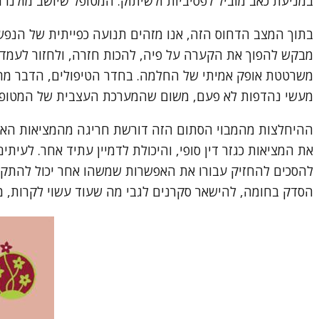
במניעת כאב מוביל לפסיביות ולשיתוק. המטופל שיושב מולנו
בתוך המצב הדחוס הזה, אנו מזהים תנועה כפייתית של הנפש
מבקש להפוך את הקערה על פיה, להכות חזרה, ולחזור לעמדת
משרטטת אופק אמיתי של החלמה. בחדר הטיפולים, הדבר מתבטא
מעשי נהדפות לא פעם, משום שהמערכת העצבית של המטופל מכ
ההיחלצות מהמבוי הסתום הזה דורשת חריגה מהמציאות האקטוא
את המציאות כגזר דין סופי, והיכולת לדמיין עתיד אחר. לעי
להסכים להחזיק עבורו את האפשרות שמשהו אחר יכול להתקיים
הסדק בחומה, להישאר סקרנים לגבי מה שעוד עשוי לקרות, מא