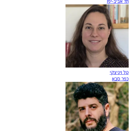
תל אביב-יפו
טל ויניצקי
כפר סבא