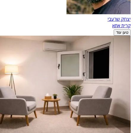
יצחק שרעבי
קרית אתא
טען עוד