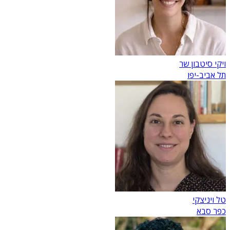
ויקי סיטבון שר
תל אביב-יפו
טל ויניצקי
כפר סבא