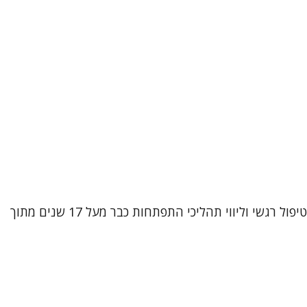
שמי אביטל וובר קטקובסקי, עובדת סוציאלית קלינית (M.A) ופסיכותרפיסטית מוסמכת בגישת CBT אינטגרטיבי. אני עוסקת בטיפול רגשי וליווי תהליכי התפתחות כבר מעל 17 שנים מתוך