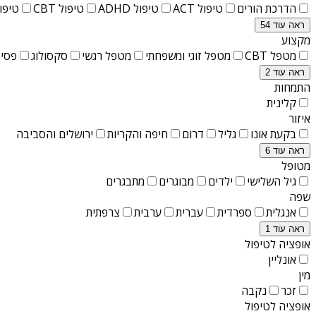
הדרכת הורים
טיפול ACT
טיפול ADHD
טיפול CBT
טיפול T
ראה עוד 54
מקצוע
מטפל CBT
מטפל זוגי ומשפחתי
מטפל רגשי
סקסולוג
פסיכ
ראה עוד 2
התמחות
קלינית
איזור
בקעת אונו
גליל
דרום
חיפה והקריות
ירושלים והסביבה
ראה עוד 6
מטופל
גיל השלישי
ילדים
מבוגרים
מתבגרים
שפה
אנגלית
ספרדית
עברית
ערבית
צרפתית
ראה עוד 1
אופציה לטיפול
אונליין
מין
זכר
נקבה
אופציה לטיפול