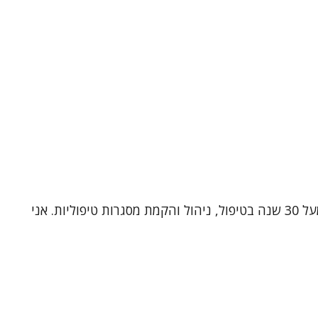
שמי ד"ר תלמה כהן, עובדת סוציאלית קלינית (MSW, Ph.D) ומטפלת זוגית ומשפחתית מוסמכת. אני בעלת ניסיון עשיר של מעל 30 שנה בטיפול, ניהול והקמת מסגרות טיפוליות. אני