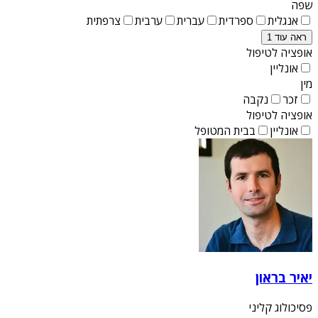
שפה
אנגלית
ספרדית
עברית
ערבית
צרפתית
ראה עוד 1
אופציה לטיפול
אונליין
מין
זכר
נקבה
אופציה לטיפול
אונליין
בבית המטופל
יאיר בראון
פסיכולוג קליני