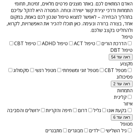
האדם המתאים לכם. באתר מוצגים פרטים מלאים, זמינות, תחומי
התמחות ודרכי יצירת קשר ישירה ונוחה. המטרה היא להקל עליכם
בתהליך הבחירה – לאפשר למצוא טיפול שנכון לכם באמת, במקום
אחד, בצורה ברורה ונעימה. כאן תוכלו להכיר את האפשרויות, לקרוא,
ולהחליט בקצב שלכם.
טיפול
הדרכת הורים
טיפול ACT
טיפול ADHD
טיפול CBT
טיפול DBT
ראה עוד 54
מקצוע
מטפל CBT
מטפל זוגי ומשפחתי
מטפל רגשי
סקסולוג
פסיכולוג
ראה עוד 2
התמחות
קלינית
איזור
בקעת אונו
גליל
דרום
חיפה והקריות
ירושלים והסביבה
ראה עוד 6
מטופל
גיל השלישי
ילדים
מבוגרים
מתבגרים