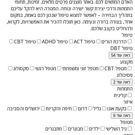
האדם המתאים לכם. באתר מוצגים פרטים מלאים, זמינות, תחומי
התמחות ודרכי יצירת קשר ישירה ונוחה. המטרה היא להקל עליכם
בתהליך הבחירה – לאפשר למצוא טיפול שנכון לכם באמת, במקום
אחד, בצורה ברורה ונעימה. כאן תוכלו להכיר את האפשרויות, לקרוא,
ולהחליט בקצב שלכם.
טיפול
הדרכת הורים
טיפול ACT
טיפול ADHD
טיפול CBT
טיפול DBT
ראה עוד 54
מקצוע
מטפל CBT
מטפל זוגי ומשפחתי
מטפל רגשי
סקסולוג
פסיכולוג
ראה עוד 2
התמחות
קלינית
איזור
בקעת אונו
גליל
דרום
חיפה והקריות
ירושלים והסביבה
ראה עוד 6
מטופל
גיל השלישי
ילדים
מבוגרים
מתבגרים