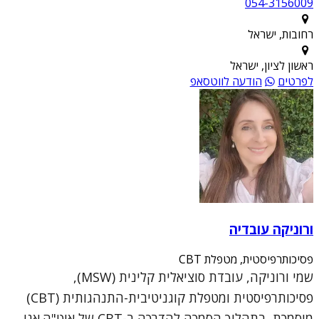
054-3156009
רחובות, ישראל
ראשון לציון, ישראל
לפרטים
הודעה לווטסאפ
ורוניקה עובדיה
פסיכותרפיסטית, מטפלת CBT
שמי ורוניקה, עובדת סוציאלית קלינית (MSW),
פסיכותרפיסטית ומטפלת קוגניטיבית-התנהגותית (CBT)
מוסמכת, בתהליך הסמכה להדרכה ב-CBT של איט"ה.אני