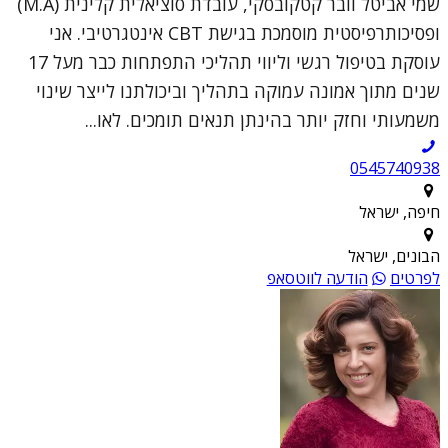
שמי אביטל וובר קטקובסקי, עובדת סוציאלית קלינית (M.A)
ופסיכותרפיסטית מוסמכת בגישת CBT אינטגרטיבי. אני
עוסקת בטיפול רגשי וליווי תהליכי התפתחות כבר מעל 17
שנים מתוך אמונה עמוקה בתהליך וביכולתנו לייצר שינוי
משמעותי וחזק יותר בהינתן תנאים תומכים. לאו...
0545740938
חיפה, ישראל
הבונים, ישראל
לפרטים
הודעה לווטסאפ