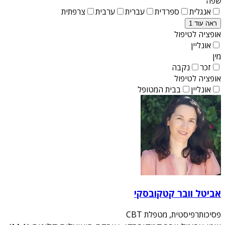
שפה
אנגלית
ספרדית
עברית
ערבית
צרפתית
ראה עוד 1
אופציה לטיפול
אונליין
מין
זכר
נקבה
אופציה לטיפול
אונליין
בבית המטופל
אביטל וובר קטקובסקי
פסיכותרפיסטית, מטפלת CBT