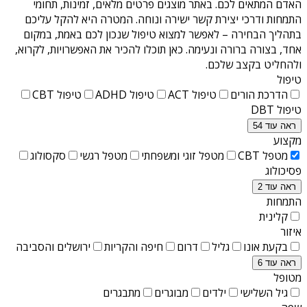
האדם המתאים לכם. באתר מוצגים פרטים מלאים, זמינות, תחומי
התמחות ודרכי יצירת קשר ישירה ונוחה. המטרה היא להקל עליכם
בתהליך הבחירה – לאפשר למצוא טיפול שנכון לכם באמת, במקום
אחד, בצורה ברורה ונעימה. כאן תוכלו להכיר את האפשרויות, לקרוא,
ולהחליט בקצב שלכם.
טיפול
הדרכת הורים
טיפול ACT
טיפול ADHD
טיפול CBT
טיפול DBT
ראה עוד 54
מקצוע
מטפל CBT
מטפל זוגי ומשפחתי
מטפל רגשי
סקסולוג
פסיכולוג
ראה עוד 2
התמחות
קלינית
איזור
בקעת אונו
גליל
דרום
חיפה והקריות
ירושלים והסביבה
ראה עוד 6
מטופל
גיל השלישי
ילדים
מבוגרים
מתבגרים