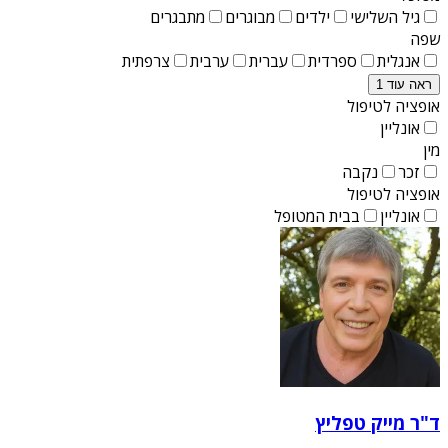
גיל השלישי
ילדים
מבוגרים
מתבגרים
שפה
אנגלית
ספרדית
עברית
ערבית
צרפתית
ראה עוד 1
אופציה לטיפול
אונליין
מין
זכר
נקבה
אופציה לטיפול
אונליין
בבית המטופל
ד"ר מייק טפליץ