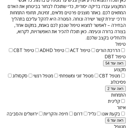
המקצוע עברו בדיקה יסודית, כדי שתוכלו לבחור בביטחון את האדם
המתאים לכם. באתר מוצגים פרטים מלאים, זמינות, תחומי התמחות
ודרכי יצירת קשר ישירה ונוחה. המטרה היא להקל עליכם בתהליך
הבחירה – לאפשר למצוא טיפול שנכון לכם באמת, במקום אחד,
בצורה ברורה ונעימה. כאן תוכלו להכיר את האפשרויות, לקרוא,
ולהחליט בקצב שלכם.
טיפול
הדרכת הורים
טיפול ACT
טיפול ADHD
טיפול CBT
טיפול DBT
ראה עוד 54
מקצוע
מטפל CBT
מטפל זוגי ומשפחתי
מטפל רגשי
סקסולוג
פסיכולוג
ראה עוד 2
התמחות
קלינית
איזור
בקעת אונו
גליל
דרום
חיפה והקריות
ירושלים והסביבה
ראה עוד 6
מטופל