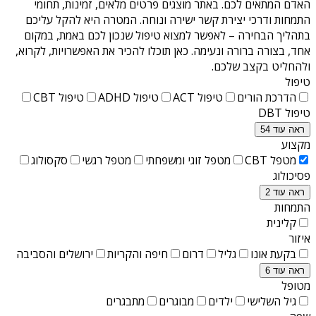
האדם המתאים לכם. באתר מוצגים פרטים מלאים, זמינות, תחומי
התמחות ודרכי יצירת קשר ישירה ונוחה. המטרה היא להקל עליכם
בתהליך הבחירה – לאפשר למצוא טיפול שנכון לכם באמת, במקום
אחד, בצורה ברורה ונעימה. כאן תוכלו להכיר את האפשרויות, לקרוא,
ולהחליט בקצב שלכם.
טיפול
הדרכת הורים
טיפול ACT
טיפול ADHD
טיפול CBT
טיפול DBT
ראה עוד 54
מקצוע
מטפל CBT
מטפל זוגי ומשפחתי
מטפל רגשי
סקסולוג
פסיכולוג
ראה עוד 2
התמחות
קלינית
איזור
בקעת אונו
גליל
דרום
חיפה והקריות
ירושלים והסביבה
ראה עוד 6
מטופל
גיל השלישי
ילדים
מבוגרים
מתבגרים