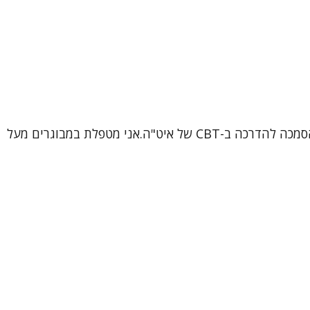
שמי ורוניקה, עובדת סוציאלית קלינית (MSW), פסיכותרפיסטית ומטפלת קוגניטיבית-התנהגותית (CBT) מוסמכת, בתהליך הסמכה להדרכה ב-CBT של איט"ה.אני מטפלת במבוגרים מעל