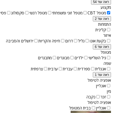
ראה עוד 54
מקצוע
מטפל CBT
מטפל זוגי ומשפחתי
מטפל רגשי
סקסולוג
פסיכ
ראה עוד 2
התמחות
קלינית
איזור
בקעת אונו
גליל
דרום
חיפה והקריות
ירושלים והסביבה
ראה עוד 6
מטופל
גיל השלישי
ילדים
מבוגרים
מתבגרים
שפה
אנגלית
ספרדית
עברית
ערבית
צרפתית
ראה עוד 1
אופציה לטיפול
אונליין
מין
זכר
נקבה
אופציה לטיפול
אונליין
בבית המטופל