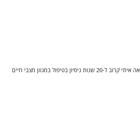
נעים להכיר, שמי שרון ירדני. אני פסיכותרפיסטית, עובדת סוציאלית קלינית ומטפלת קוגניטיבית-התנהגותית (CBT). אני מביאה איתי קרוב ל-20 שנות ניסיון בטיפול במגוון מצבי חיים