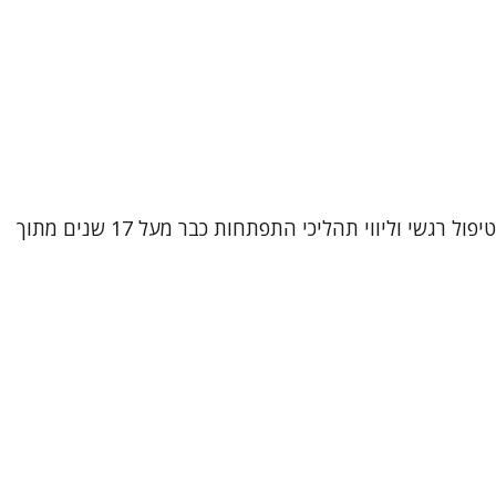
שמי אביטל וובר קטקובסקי, עובדת סוציאלית קלינית (M.A) ופסיכותרפיסטית מוסמכת בגישת CBT אינטגרטיבי. אני עוסקת בטיפול רגשי וליווי תהליכי התפתחות כבר מעל 17 שנים מתוך