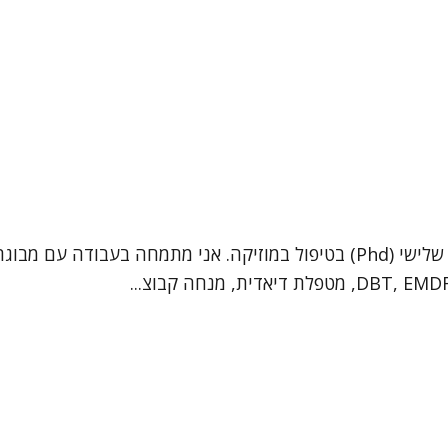
שמי ד"ר רעיה בלנקי וורונוב. אני פסיכותרפיסטית בעלת תואר שלישי (Phd) בטיפול במו