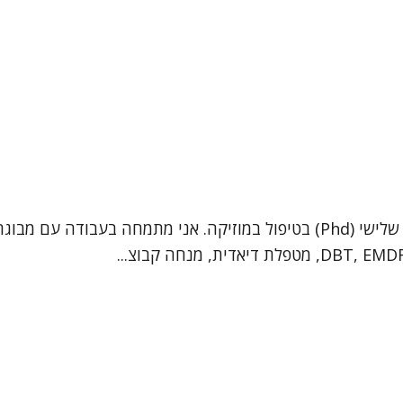
שמי ד"ר רעיה בלנקי וורונוב. אני פסיכותרפיסטית בעלת תואר שלישי (Phd) בטיפול במו