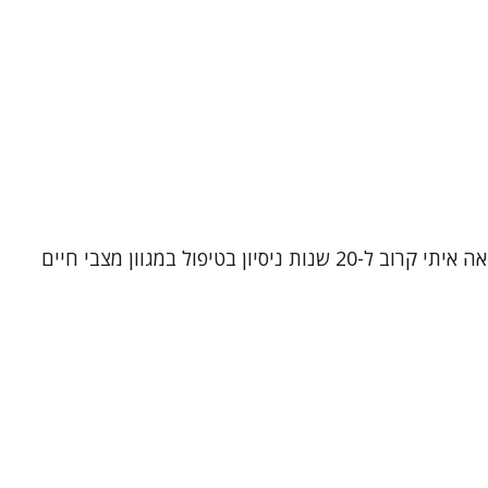
נעים להכיר, שמי שרון ירדני. אני פסיכותרפיסטית, עובדת סוציאלית קלינית ומטפלת קוגניטיבית-התנהגותית (CBT). אני מביאה איתי קרוב ל-20 שנות ניסיון בטיפול במגוון מצבי חיים