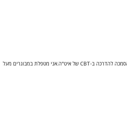
שמי ורוניקה, עובדת סוציאלית קלינית (MSW), פסיכותרפיסטית ומטפלת קוגניטיבית-התנהגותית (CBT) מוסמכת, בתהליך הסמכה להדרכה ב-CBT של איט"ה.אני מטפלת במבוגרים מעל