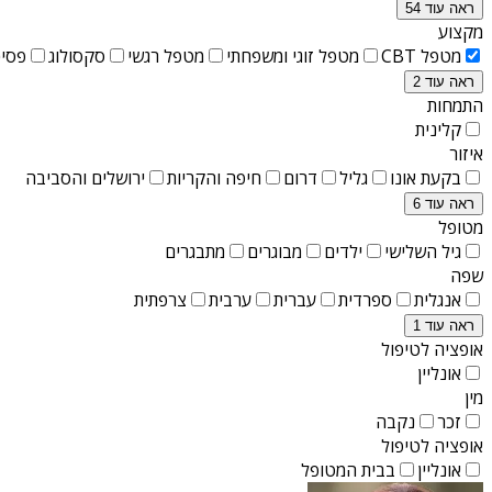
ראה עוד 54
מקצוע
מטפל CBT
מטפל זוגי ומשפחתי
מטפל רגשי
סקסולוג
פסיכ
ראה עוד 2
התמחות
קלינית
איזור
בקעת אונו
גליל
דרום
חיפה והקריות
ירושלים והסביבה
ראה עוד 6
מטופל
גיל השלישי
ילדים
מבוגרים
מתבגרים
שפה
אנגלית
ספרדית
עברית
ערבית
צרפתית
ראה עוד 1
אופציה לטיפול
אונליין
מין
זכר
נקבה
אופציה לטיפול
אונליין
בבית המטופל