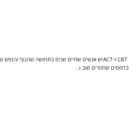
מעיין חניק ביטון – עובדת סוציאלית קלינית (MSW), מטפלת CBT ו-ACTיש אנשי
דפוסים שחוזרים שוב ו...