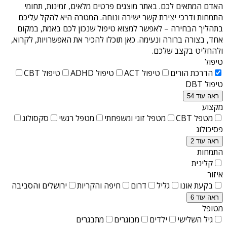
האדם המתאים לכם. באתר מוצגים פרטים מלאים, זמינות, תחומי
התמחות ודרכי יצירת קשר ישירה ונוחה. המטרה היא להקל עליכם
בתהליך הבחירה – לאפשר למצוא טיפול שנכון לכם באמת, במקום
אחד, בצורה ברורה ונעימה. כאן תוכלו להכיר את האפשרויות, לקרוא,
ולהחליט בקצב שלכם.
טיפול
הדרכת הורים
טיפול ACT
טיפול ADHD
טיפול CBT
טיפול DBT
ראה עוד 54
מקצוע
מטפל CBT
מטפל זוגי ומשפחתי
מטפל רגשי
סקסולוג
פסיכולוג
ראה עוד 2
התמחות
קלינית
איזור
בקעת אונו
גליל
דרום
חיפה והקריות
ירושלים והסביבה
ראה עוד 6
מטופל
גיל השלישי
ילדים
מבוגרים
מתבגרים