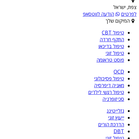
צפת, ישראל
לפרטים
הודעה לווטסאפ
המיקום שלך
טיפול CBT
התקף חרדה
טיפול בדיכאו
טיפול זוגי
פוסט טראומה
OCD
טיפול פסיכולוגי
מאניה דיפרסיה
טיפול רגשי לילדים
סכיזופרניה
גזלייטינג
ייעוץ זוגי
הדרכת הורים
DBT
טיפול זוגי