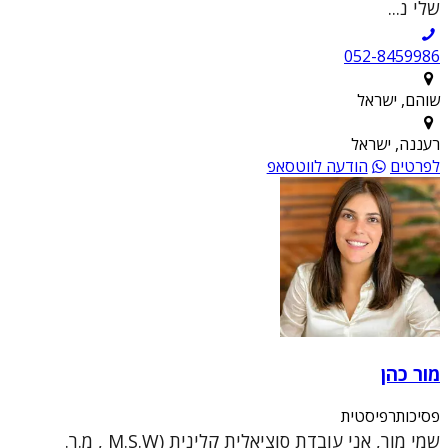
שלי נ...
052-8459986
שוהם, ישראל
רעננה, ישראל
לפרטים
הודעה לווטסאפ
מור כהן
פסיכותרפיסטית
שמי מור, אני עובדת סוציאלית קלינית (M.S.W , מ.ר.