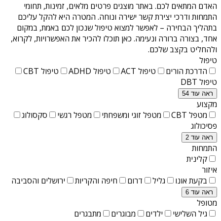
האדם המתאים לכם. באתר מוצגים פרטים מלאים, זמינות, תחומי
התמחות ודרכי יצירת קשר ישירה ונוחה. המטרה היא להקל עליכם
בתהליך הבחירה – לאפשר למצוא טיפול שנכון לכם באמת, במקום
אחד, בצורה ברורה ונעימה. כאן תוכלו להכיר את האפשרויות, לקרוא,
ולהחליט בקצב שלכם.
טיפול
הדרכת הורים
טיפול ACT
טיפול ADHD
טיפול CBT
טיפול DBT
ראה עוד 54
מקצוע
מטפל CBT
מטפל זוגי ומשפחתי
מטפל רגשי
סקסולוג
פסיכולוג
ראה עוד 2
התמחות
קלינית
איזור
בקעת אונו
גליל
דרום
חיפה והקריות
ירושלים והסביבה
ראה עוד 6
מטופל
גיל השלישי
ילדים
מבוגרים
מתבגרים