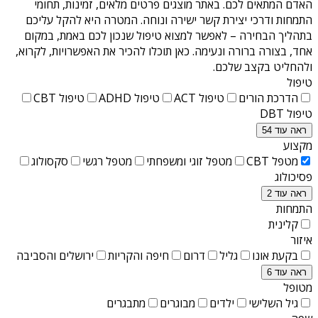
האדם המתאים לכם. באתר מוצגים פרטים מלאים, זמינות, תחומי
התמחות ודרכי יצירת קשר ישירה ונוחה. המטרה היא להקל עליכם
בתהליך הבחירה – לאפשר למצוא טיפול שנכון לכם באמת, במקום
אחד, בצורה ברורה ונעימה. כאן תוכלו להכיר את האפשרויות, לקרוא,
ולהחליט בקצב שלכם.
טיפול
הדרכת הורים
טיפול ACT
טיפול ADHD
טיפול CBT
טיפול DBT
ראה עוד 54
מקצוע
מטפל CBT
מטפל זוגי ומשפחתי
מטפל רגשי
סקסולוג
פסיכולוג
ראה עוד 2
התמחות
קלינית
איזור
בקעת אונו
גליל
דרום
חיפה והקריות
ירושלים והסביבה
ראה עוד 6
מטופל
גיל השלישי
ילדים
מבוגרים
מתבגרים