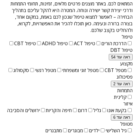
המתאים לכם. באתר מוצגים פרטים מלאים, זמינות, תחומי התמחות
ודרכי יצירת קשר ישירה ונוחה. המטרה היא להקל עליכם בתהליך
הבחירה – לאפשר למצוא טיפול שנכון לכם באמת, במקום אחד,
בצורה ברורה ונעימה. כאן תוכלו להכיר את האפשרויות, לקרוא,
ולהחליט בקצב שלכם.
טיפול
הדרכת הורים
טיפול ACT
טיפול ADHD
טיפול CBT
טיפול DBT
ראה עוד 54
מקצוע
מטפל CBT
מטפל זוגי ומשפחתי
מטפל רגשי
סקסולוג
פסיכולוג
ראה עוד 2
התמחות
קלינית
איזור
בקעת אונו
גליל
דרום
חיפה והקריות
ירושלים והסביבה
ראה עוד 6
מטופל
גיל השלישי
ילדים
מבוגרים
מתבגרים