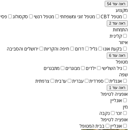
ראה עוד 54
מקצוע
מטפל CBT
מטפל זוגי ומשפחתי
מטפל רגשי
סקסולוג
פסיכ
ראה עוד 2
התמחות
קלינית
איזור
בקעת אונו
גליל
דרום
חיפה והקריות
ירושלים והסביבה
ראה עוד 6
מטופל
גיל השלישי
ילדים
מבוגרים
מתבגרים
שפה
אנגלית
ספרדית
עברית
ערבית
צרפתית
ראה עוד 1
אופציה לטיפול
אונליין
מין
זכר
נקבה
אופציה לטיפול
אונליין
בבית המטופל