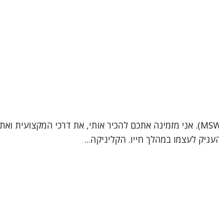
שמי אירית סובול, פסיכותרפיסטית ועובדת סוציאלית קלינית (MSW). אני מזמינה אתכם לה
יק לעצמו במהלך חייו. הקליניקה...