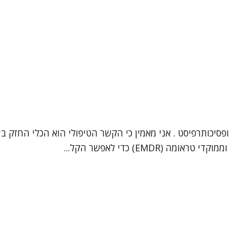
 יצחק שרעבי, עובד סוציאלי קליני (מספר רישיון: 33914) ופסיכותרפיסט . אני מאמין כי הקשר
EM) כדי לאפשר הקל...