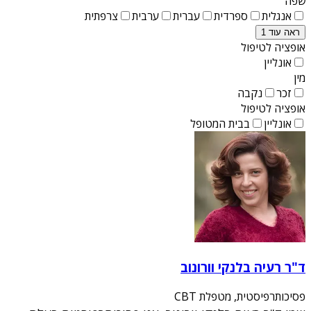
שפה
אנגלית
ספרדית
עברית
ערבית
צרפתית
ראה עוד 1
אופציה לטיפול
אונליין
מין
זכר
נקבה
אופציה לטיפול
אונליין
בבית המטופל
ד"ר רעיה בלנקי וורונוב
פסיכותרפיסטית, מטפלת CBT