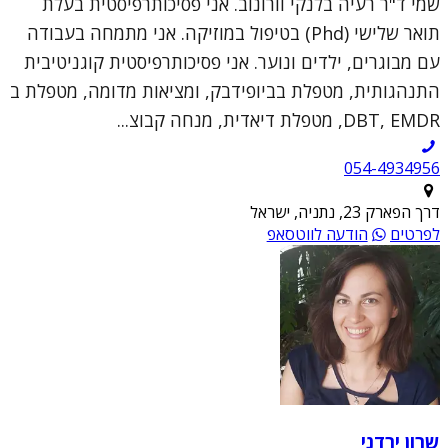
שמי ד"ר רעיה בלנקי וורונוב. אני פסיכותרפיסטית בעלת
תואר שלישי (Phd) בטיפול במוזיקה. אני מתמחה בעבודה
עם מבוגרים, ילדים ונוער. אני פסיכותרפיסטית קוגניטיבית
התנהגותית, מטפלת בביופידבק, ומציאות מדומה, מטפלת ב
DBT, EMDR, מטפלת דיאדית, מנחה קבוצ...
054-4934956
דרך הפארק 23, נתניה, ישראל
לפרטים
הודעה לווטסאפ
שרון ירדני