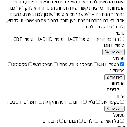
האדם המתאים לכם. באתר מוצגים פרטים מלאים, זמינות, תחומי
התמחות ודרכי יצירת קשר ישירה ונוחה. המטרה היא להקל עליכם
בתהליך הבחירה – לאפשר למצוא טיפול שנכון לכם באמת, במקום
אחד, בצורה ברורה ונעימה. כאן תוכלו להכיר את האפשרויות, לקרוא,
ולהחליט בקצב שלכם.
טיפול
הדרכת הורים
טיפול ACT
טיפול ADHD
טיפול CBT
טיפול DBT
ראה עוד 54
מקצוע
מטפל CBT
מטפל זוגי ומשפחתי
מטפל רגשי
סקסולוג
פסיכולוג
ראה עוד 2
התמחות
קלינית
איזור
בקעת אונו
גליל
דרום
חיפה והקריות
ירושלים והסביבה
ראה עוד 6
מטופל
גיל השלישי
ילדים
מבוגרים
מתבגרים