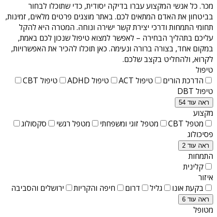
מכר
. כל אנשי המקצוע עברו בדיקה יסודית, כדי שתוכלו לבחור
בביטחון את האדם המתאים לכם. באתר מוצגים פרטים מלאים, זמינות,
תחומי התמחות ודרכי יצירת קשר ישירה ונוחה. המטרה היא להקל
עליכם בתהליך הבחירה – לאפשר למצוא טיפול שנכון לכם באמת,
במקום אחד, בצורה ברורה ונעימה. כאן תוכלו להכיר את האפשרויות,
לקרוא, ולהחליט בקצב שלכם.
טיפול
הדרכת הורים
טיפול ACT
טיפול ADHD
טיפול CBT
טיפול DBT
ראה עוד 54
מקצוע
מטפל CBT
מטפל זוגי ומשפחתי
מטפל רגשי
סקסולוג
פסיכולוג
ראה עוד 2
התמחות
קלינית
איזור
בקעת אונו
גליל
דרום
חיפה והקריות
ירושלים והסביבה
ראה עוד 6
מטופל