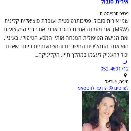
אירית סובול
פסיכותרפיסטית
שמי אירית סובול, פסיכותרפיסטית ועובדת סוציאלית קלינית
(MSW). אני מזמינה אתכם להכיר אותי, את דרכי המקצועית
ואת הגישה הטיפולית המנחה אותי. המסע הטיפולי, בעיניי,
הוא אחד התהליכים החשובים והמשמעותיים ביותר שאדם
יכול להעניק לעצמו במהלך חייו. הקליניקה...
052-4601712
חיפה, ישראל
לפרטים
הודעה לווטסאפ