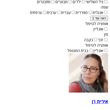
גיל השלישי
ילדים
מבוגרים
מתבגרים
שפה
אנגלית
ספרדית
עברית
ערבית
צרפתית
ראה עוד 1
אופציה לטיפול
אונליין
מין
זכר
נקבה
אופציה לטיפול
אונליין
בבית המטופל
אירית רן