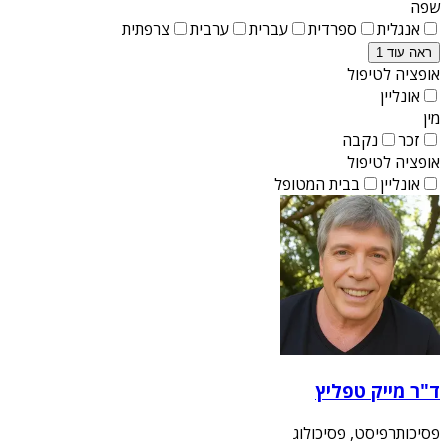
שפה
אנגלית
ספרדית
עברית
ערבית
צרפתית
ראה עוד 1
אופציה לטיפול
אונליין
מין
זכר
נקבה
אופציה לטיפול
אונליין
בבית המטופל
ד"ר מייק טפליץ
פסיכותרפיסט, פסיכולוג