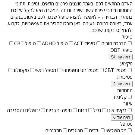
האדם המתאים לכם. באתר מוצגים פרטים מלאים, זמינות, תחומי
התמחות ודרכי יצירת קשר ישירה ונוחה. המטרה היא להקל עליכם
בתהליך הבחירה – לאפשר למצוא טיפול שנכון לכם באמת, במקום
אחד, בצורה ברורה ונעימה. כאן תוכלו להכיר את האפשרויות, לקרוא,
ולהחליט בקצב שלכם.
טיפול
הדרכת הורים
טיפול ACT
טיפול ADHD
טיפול CBT
טיפול DBT
ראה עוד 54
מקצוע
מטפל CBT
מטפל זוגי ומשפחתי
מטפל רגשי
סקסולוג
פסיכולוג
ראה עוד 2
התמחות
קלינית
איזור
בקעת אונו
גליל
דרום
חיפה והקריות
ירושלים והסביבה
ראה עוד 6
מטופל
גיל השלישי
ילדים
מבוגרים
מתבגרים