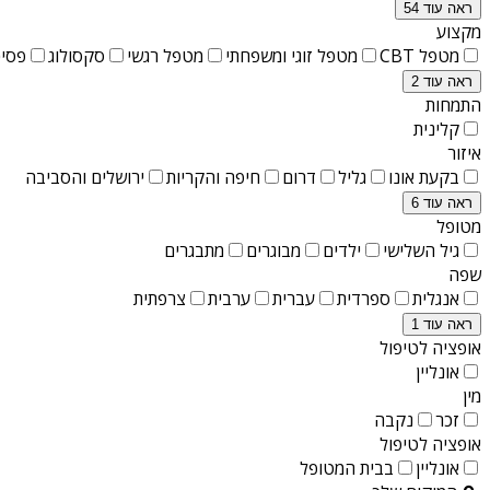
ראה עוד 54
מקצוע
מטפל CBT
מטפל זוגי ומשפחתי
מטפל רגשי
סקסולוג
פסיכ
ראה עוד 2
התמחות
קלינית
איזור
בקעת אונו
גליל
דרום
חיפה והקריות
ירושלים והסביבה
ראה עוד 6
מטופל
גיל השלישי
ילדים
מבוגרים
מתבגרים
שפה
אנגלית
ספרדית
עברית
ערבית
צרפתית
ראה עוד 1
אופציה לטיפול
אונליין
מין
זכר
נקבה
אופציה לטיפול
אונליין
בבית המטופל