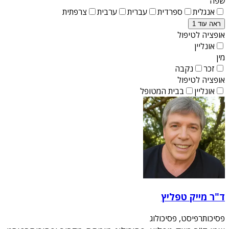
שפה
אנגלית
ספרדית
עברית
ערבית
צרפתית
ראה עוד 1
אופציה לטיפול
אונליין
מין
זכר
נקבה
אופציה לטיפול
אונליין
בבית המטופל
ד"ר מייק טפליץ
פסיכותרפיסט, פסיכולוג