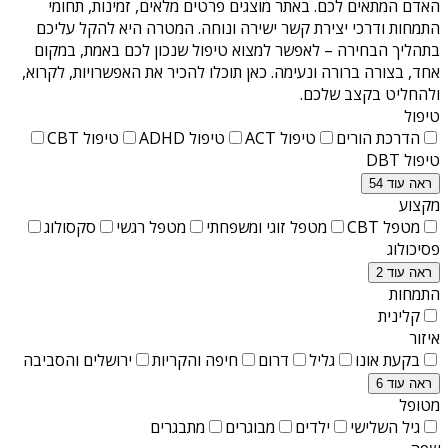
האדם המתאים לכם. באתר מוצגים פרטים מלאים, זמינות, תחומי
התמחות ודרכי יצירת קשר ישירה ונוחה. המטרה היא להקל עליכם
בתהליך הבחירה – לאפשר למצוא טיפול שנכון לכם באמת, במקום
אחד, בצורה ברורה ונעימה. כאן תוכלו להכיר את האפשרויות, לקרוא,
ולהחליט בקצב שלכם.
טיפול
הדרכת הורים
טיפול ACT
טיפול ADHD
טיפול CBT
טיפול DBT
ראה עוד 54
מקצוע
מטפל CBT
מטפל זוגי ומשפחתי
מטפל רגשי
סקסולוג
פסיכולוג
ראה עוד 2
התמחות
קלינית
איזור
בקעת אונו
גליל
דרום
חיפה והקריות
ירושלים והסביבה
ראה עוד 6
מטופל
גיל השלישי
ילדים
מבוגרים
מתבגרים