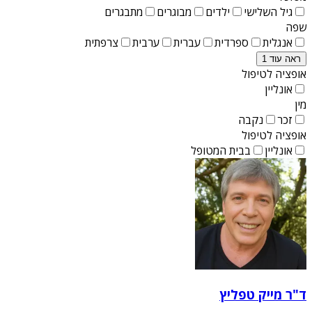
גיל השלישי
ילדים
מבוגרים
מתבגרים
שפה
אנגלית
ספרדית
עברית
ערבית
צרפתית
ראה עוד 1
אופציה לטיפול
אונליין
מין
זכר
נקבה
אופציה לטיפול
אונליין
בבית המטופל
ד"ר מייק טפליץ