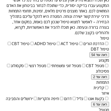
המקצוע עברו בדיקה יסודית, כדי שתוכלו לבחור בביטחון את האדם
המתאים לכם. באתר מוצגים פרטים מלאים, זמינות, תחומי התמחות
ודרכי יצירת קשר ישירה ונוחה. המטרה היא להקל עליכם בתהליך
הבחירה – לאפשר למצוא טיפול שנכון לכם באמת, במקום אחד,
בצורה ברורה ונעימה. כאן תוכלו להכיר את האפשרויות, לקרוא,
ולהחליט בקצב שלכם.
טיפול
הדרכת הורים
טיפול ACT
טיפול ADHD
טיפול CBT
טיפול DBT
ראה עוד 54
מקצוע
מטפל CBT
מטפל זוגי ומשפחתי
מטפל רגשי
סקסולוג
פסיכולוג
ראה עוד 2
התמחות
קלינית
איזור
בקעת אונו
גליל
דרום
חיפה והקריות
ירושלים והסביבה
ראה עוד 6
מטופל